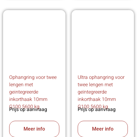
Ophangring voor twee
Ultra ophangring voor
lengen met
twee lengen met
geintegreerde
geïntegreerde
inkorthaak 10mm
inkorthaak 10mm
G100 5600 kg
G100 5600 kg
Prijs op aanvraag
Prijs op aanvraag
Meer info
Meer info