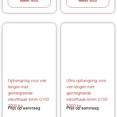
Meer info
Meer info
Ophangring voor vier
Ultra ophangring voor
lengen met
vier lengen met
geintegreerde
geïntegreerde
inkorthaak 6mm G100
inkorthaak 6mm G100
3000 kg
3000 kg
Prijs op aanvraag
Prijs op aanvraag