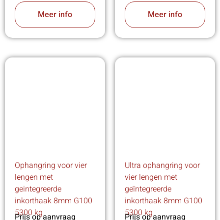
Meer info
Meer info
Ophangring voor vier
Ultra ophangring voor
lengen met
vier lengen met
geintegreerde
geïntegreerde
inkorthaak 8mm G100
inkorthaak 8mm G100
5300 kg
5300 kg
Prijs op aanvraag
Prijs op aanvraag