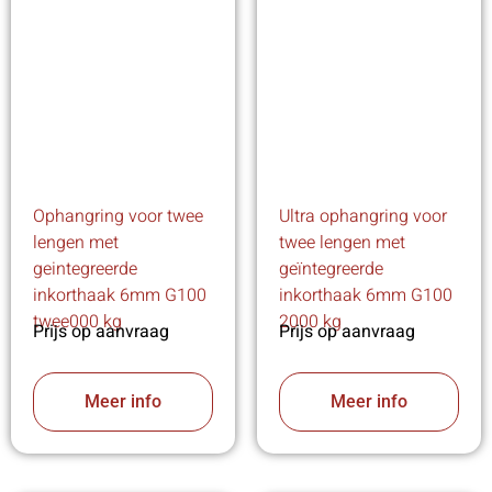
Ophangring voor twee
Ultra ophangring voor
lengen met
twee lengen met
geintegreerde
geïntegreerde
inkorthaak 6mm G100
inkorthaak 6mm G100
twee000 kg
2000 kg
Prijs op aanvraag
Prijs op aanvraag
Meer info
Meer info