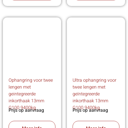
Ophangring voor twee
Ultra ophangring voor
lengen met
twee lengen met
geintegreerde
geïntegreerde
inkorthaak 13mm
inkorthaak 13mm
G100 9400kg
G100 9400kg
Prijs op aanvraag
Prijs op aanvraag