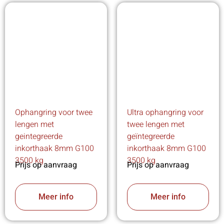
Ophangring voor twee
Ultra ophangring voor
lengen met
twee lengen met
geintegreerde
geïntegreerde
inkorthaak 8mm G100
inkorthaak 8mm G100
3500 kg
3500 kg
Prijs op aanvraag
Prijs op aanvraag
Meer info
Meer info