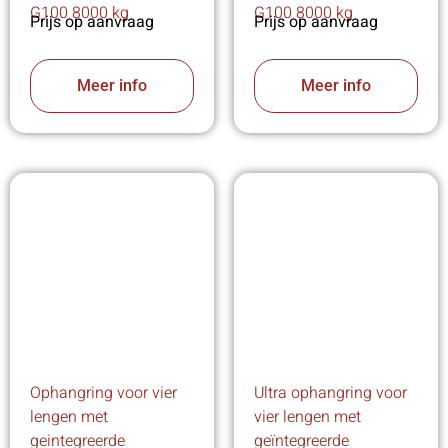
G100 8000 kg
G100 8000 kg
Prijs op aanvraag
Prijs op aanvraag
Meer info
Meer info
Ophangring voor vier
Ultra ophangring voor
lengen met
vier lengen met
geintegreerde
geïntegreerde