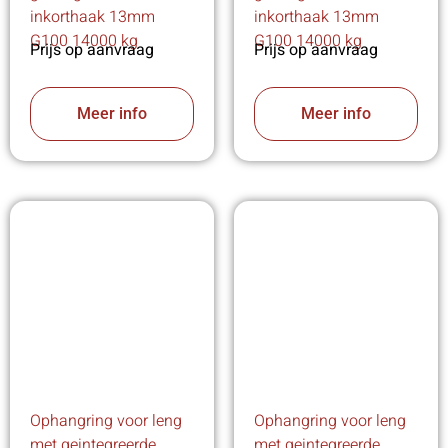
inkorthaak 13mm
inkorthaak 13mm
G100 14000 kg
G100 14000 kg
Prijs op aanvraag
Prijs op aanvraag
Meer info
Meer info
Ophangring voor leng
Ophangring voor leng
met geintegreerde
met geintegreerde