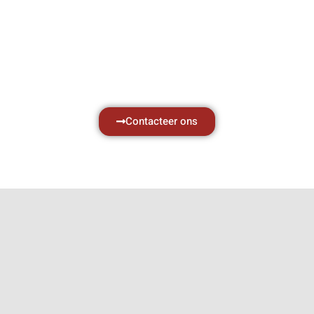
zaken, daarom ondersteunen wij u graag
met al uw vragen.
Neem vrijblijvend contact op.
Contacteer ons