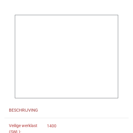
BESCHRIJVING
Veilige werklast
1400
(SWL):