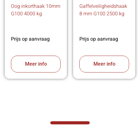
Oog inkorthaak 10mm
Gaffelveiligheidshaak
G100 4000 kg
8 mm G100 2500 kg
Prijs op aanvraag
Prijs op aanvraag
Meer info
Meer info
VABOTEC HELPT U GRAAG VERDER
Hef- en hijswerktuigen vereisen kennis van