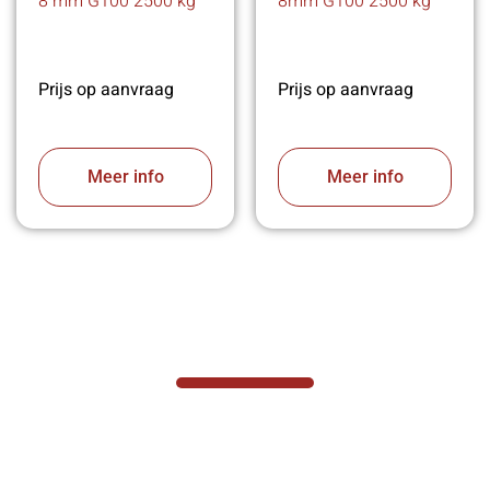
8 mm G100 2500 kg
8mm G100 2500 kg
Prijs op aanvraag
Prijs op aanvraag
Meer info
Meer info
VABOTEC HELPT U GRAAG VERDER
Hef- en hijswerktuigen vereisen kennis van
zaken, daarom ondersteunen wij u graag