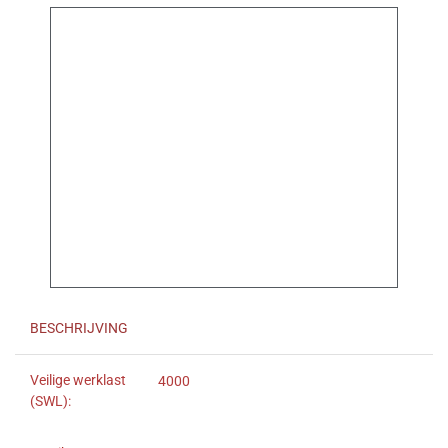
BESCHRIJVING
Veilige werklast
4000
(SWL):