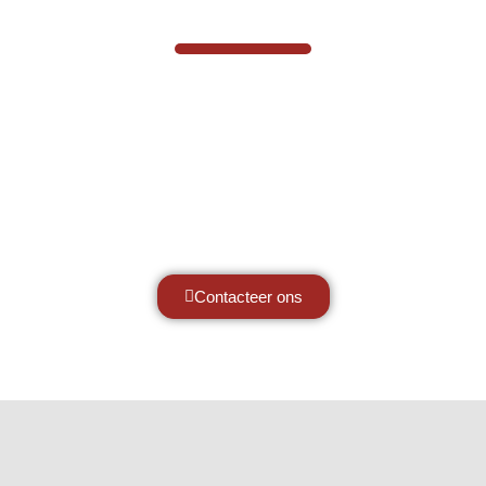
VABOTEC HELPT U GRAAG VERDER
Hef- en hijswerktuigen vereisen kennis
van zaken, daarom ondersteunen wij u
graag met al uw vragen.
Neem vrijblijvend contact op.
Contacteer ons