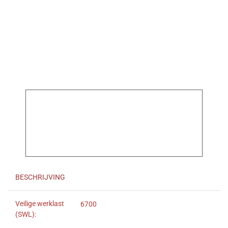
BESCHRIJVING
Veilige werklast
6700
(SWL):