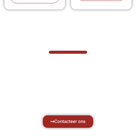
VABOTEC HELPT U GRAAG VERDER
Hef- en hijswerktuigen vereisen kennis van
zaken, daarom ondersteunen wij u graag
met al uw vragen.
Neem vrijblijvend contact op.
Contacteer ons