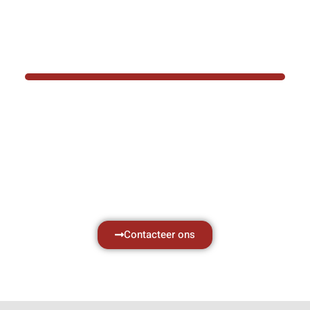
BOTEC HELPT U GRAAG VER
Hef- en hijswerktuigen vereisen kennis van
aken, daarom ondersteunen wij u graag met al 
vragen.
Neem vrijblijvend contact op.
Contacteer ons