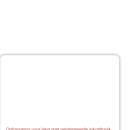
Ophangring voor leng met geintegreerde inkorthaak