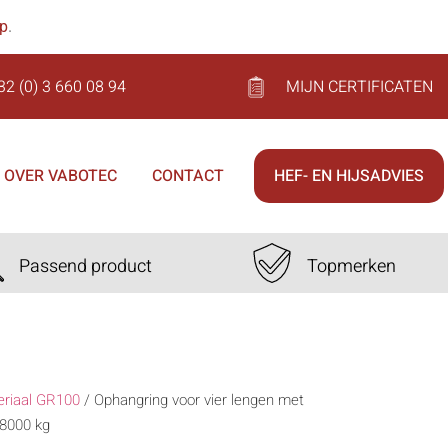
op
.
32 (0) 3 660 08 94
MIJN CERTIFICATEN
OVER VABOTEC
CONTACT
HEF- EN HIJSADVIES
Passend product
Topmerken
eriaal GR100
/
Ophangring voor vier lengen met
8000 kg