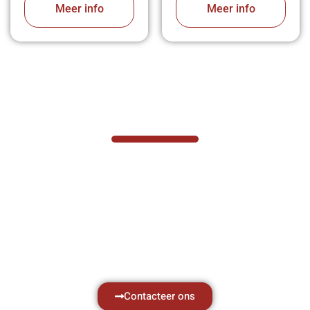
Meer info
Meer info
VABOTEC HELPT U GRAAG VERDER
Hef- en hijswerktuigen vereisen kennis van
zaken, daarom ondersteunen wij u graag
met al uw vragen.
Neem vrijblijvend contact op.
Contacteer ons