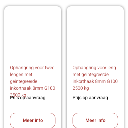
Ophangring voor twee
Ophangring voor leng
lengen met
met geintegreerde
geintegreerde
inkorthaak 8mm G100
inkorthaak 8mm G100
2500 kg
3500 kg
Prijs op aanvraag
Prijs op aanvraag
Meer info
Meer info