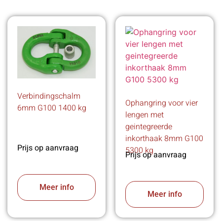
Verbindingschalm
Ophangring voor vier
6mm G100 1400 kg
lengen met
geintegreerde
inkorthaak 8mm G100
Prijs op aanvraag
5300 kg
Prijs op aanvraag
Meer info
Meer info