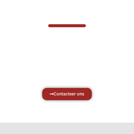
VABOTEC HELPT U GRAAG VERDER
Hef- en hijswerktuigen vereisen kennis van
zaken, daarom ondersteunen wij u graag
met al uw vragen.
Neem vrijblijvend contact op.
Contacteer ons