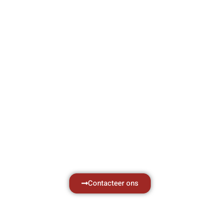
VABOTEC HELPT U GRAAG VERDER
Hef- en hijswerktuigen vereisen kennis van
zaken, daarom ondersteunen wij u graag
met al uw vragen.
Neem vrijblijvend contact op.
Contacteer ons