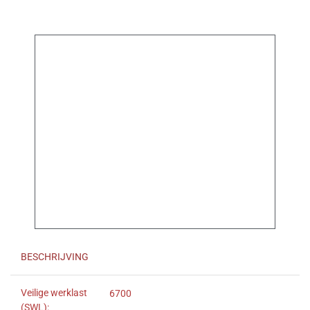
BESCHRIJVING
Veilige werklast
6700
(SWL):