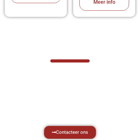
Meer info
VABOTEC HELPT U GRAAG VERDER
Hef- en hijswerktuigen vereisen kennis van
zaken, daarom ondersteunen wij u graag
met al uw vragen.
Neem vrijblijvend contact op.
Contacteer ons