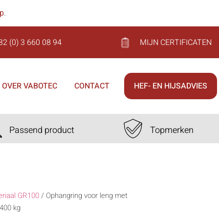
op
.
32 (0) 3 660 08 94
MIJN CERTIFICATEN
OVER VABOTEC
CONTACT
HEF- EN HIJSADVIES
Passend product
Topmerken
eriaal GR100
/
Ophangring voor leng met
400 kg