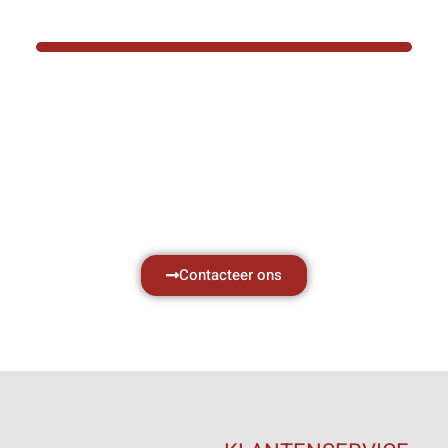
Hef- en hijswerktuigen vereisen kennis van
aken, daarom ondersteunen wij u graag met al 
vragen.
Neem vrijblijvend contact op.
Contacteer ons