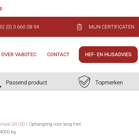
op
.
32 (0) 3 660 08 94
MIJN CERTIFICATEN
OVER VABOTEC
CONTACT
HEF- EN HIJSADVIES
Passend product
Topmerken
eriaal GR100
/
Ophangring voor leng met
4000 kg