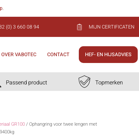
op
.
32 (0) 3 660 08 94
MIJN CERTIFICATEN
OVER VABOTEC
CONTACT
HEF- EN HIJSADVIES
Passend product
Topmerken
eriaal GR100
/
Ophangring voor twee lengen met
 9400kg