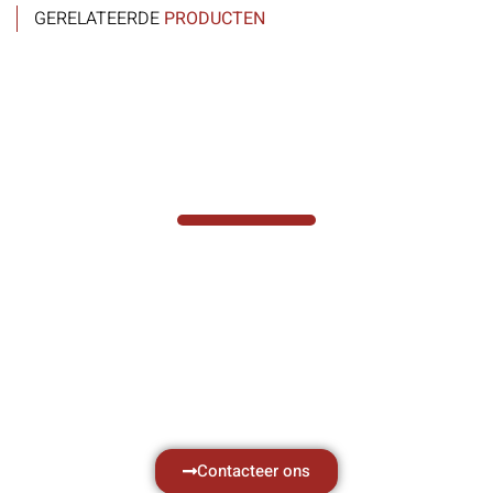
GERELATEERDE
PRODUCTEN
VABOTEC HELPT U GRAAG VERDER
Hef- en hijswerktuigen vereisen kennis van
zaken, daarom ondersteunen wij u graag
met al uw vragen.
Neem vrijblijvend contact op.
Contacteer ons