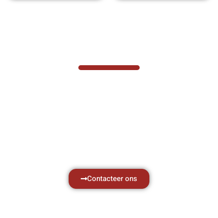
VABOTEC HELPT U GRAAG VERDER
Hef- en hijswerktuigen vereisen kennis van
zaken, daarom ondersteunen wij u graag
met al uw vragen.
Neem vrijblijvend contact op.
Contacteer ons