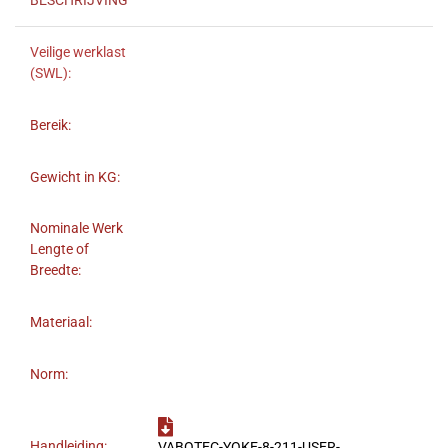
BESCHRIJVING
Veilige werklast
(SWL):
Bereik:
Gewicht in KG:
Nominale Werk
Lengte of
Breedte:
Materiaal:
Norm:
Handleiding:
VABOTEC-YOKE-8-211-USER-