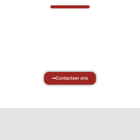
Hef- en hijswerktuigen vereisen kennis van
zaken, daarom ondersteunen wij u graag
met al uw vragen.
Neem vrijblijvend contact op.
Contacteer ons