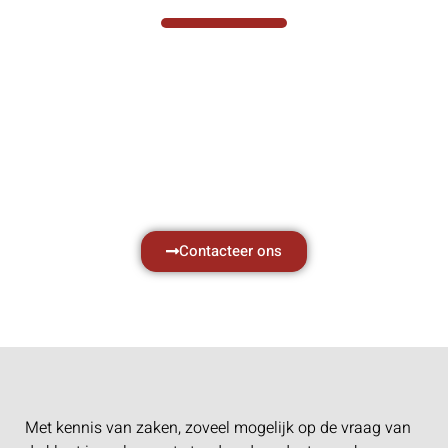
Hef- en hijswerktuigen vereisen kennis van
zaken, daarom ondersteunen wij u graag
met al uw vragen.
Neem vrijblijvend contact op.
Contacteer ons
Met kennis van zaken, zoveel mogelijk op de vraag van