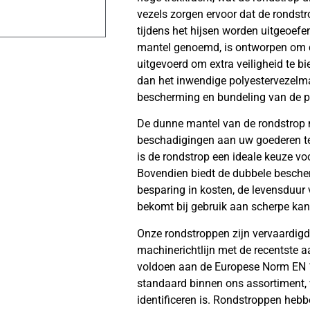
vezels zorgen ervoor dat de rondstr
tijdens het hijsen worden uitgeoefe
mantel genoemd, is ontworpen om d
uitgevoerd om extra veiligheid te b
dan het inwendige polyestervezelma
bescherming en bundeling van de po
De dunne mantel van de rondstrop m
beschadigingen aan uw goederen t
is de rondstrop een ideale keuze voo
Bovendien biedt de dubbele besche
besparing in kosten, de levensduur 
bekomt bij gebruik aan scherpe kante
Onze rondstroppen zijn vervaardigd
machinerichtlijn met de recentste a
voldoen aan de Europese Norm EN 
standaard binnen ons assortiment, 
identificeren is. Rondstroppen heb