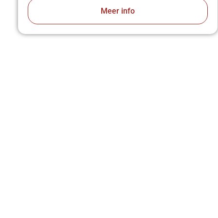
Meer info
VA
z