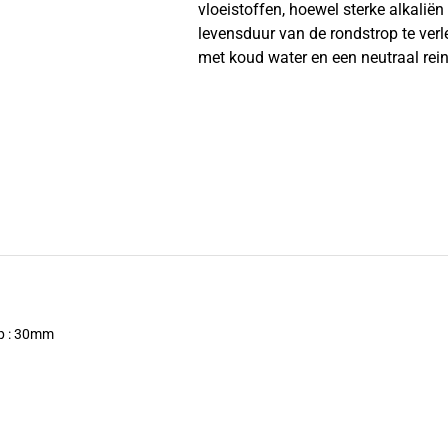
vloeistoffen, hoewel sterke alkalië
levensduur van de rondstrop te ver
met koud water en een neutraal rei
op : 30mm