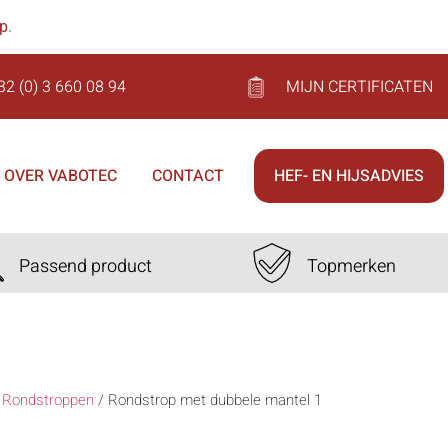
op
.
32 (0) 3 660 08 94
MIJN CERTIFICATEN
OVER VABOTEC
CONTACT
HEF- EN HIJSADVIES
Passend product
Topmerken
/
Rondstroppen
/
Rondstrop met dubbele mantel 1