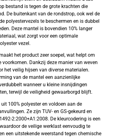
op bestand is tegen de grote krachten die
nd. De buitenkant van de rondstrop, ook wel de
e polyestervezels te beschermen en is dubbel
ieden. Deze mantel is bovendien 10% langer
teriaal, wat zorgt voor een optimale
lyester vezel.
aakt het product zeer soepel, wat helpt om
e voorkomen. Dankzij deze manier van weven
r het veilig hijsen van diverse materialen.
rming van de mantel een aanzienlijke
verdubbelt wanneer u kleine insnijdingen
n, terwijl de veiligheid gewaarborgd blijft.
 uit 100% polyester en voldoen aan de
anvullingen. Ze zijn TUV- en GS-gekeurd en
1492-2:2000+A1:2008. De kleurcodering is een
waardoor de veilige werklast eenvoudig te
ben een uitstekende weerstand tegen chemische