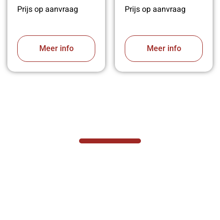
Prijs op aanvraag
Prijs op aanvraag
Meer info
Meer info
VABOTEC HELPT U GRAAG VERDER
Hef- en hijswerktuigen vereisen kennis van
zaken, daarom ondersteunen wij u graag
met al uw vragen.
Neem vrijblijvend contact op.