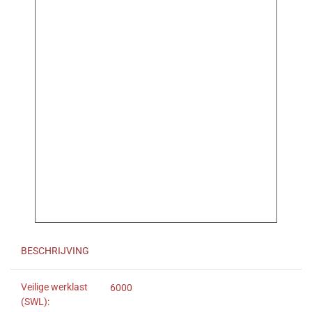
BESCHRIJVING
Veilige werklast
6000
(SWL):