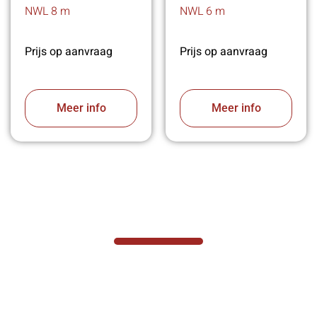
NWL 8 m
NWL 6 m
Prijs op aanvraag
Prijs op aanvraag
Meer info
Meer info
VABOTEC HELPT U GRAAG VERDER
Hef- en hijswerktuigen vereisen kennis van
zaken, daarom ondersteunen wij u graag