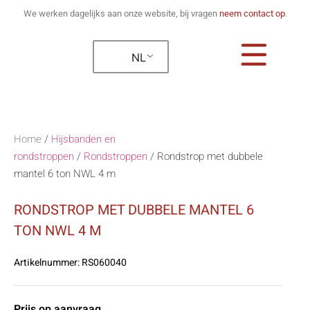
We werken dagelijks aan onze website, bij vragen
neem contact op
.
NL
Home
/
Hijsbanden en
rondstroppen
/
Rondstroppen
/
Rondstrop met dubbele
mantel 6 ton NWL 4 m
RONDSTROP MET DUBBELE MANTEL 6
TON NWL 4 M
Artikelnummer:
RS060040
Prijs op aanvraag