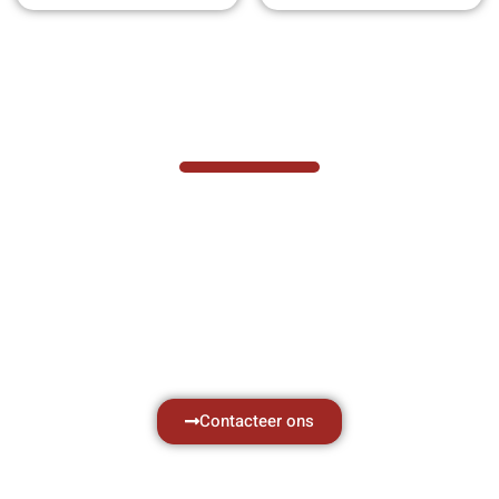
VABOTEC HELPT U GRAAG VERDER
Hef- en hijswerktuigen vereisen kennis van
zaken, daarom ondersteunen wij u graag
met al uw vragen.
Neem vrijblijvend contact op.
Contacteer ons