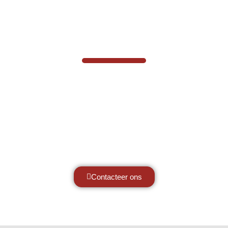
VABOTEC HELPT U GRAAG VERDER
Hef- en hijswerktuigen vereisen kennis
van zaken, daarom ondersteunen wij u
graag met al uw vragen.
Neem vrijblijvend contact op.
Contacteer ons