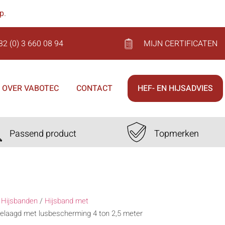
op
.
32 (0) 3 660 08 94
MIJN CERTIFICATEN
OVER VABOTEC
CONTACT
HEF- EN HIJSADVIES
Passend product
Topmerken
/
Hijsbanden
/
Hijsband met
elaagd met lusbescherming 4 ton 2,5 meter