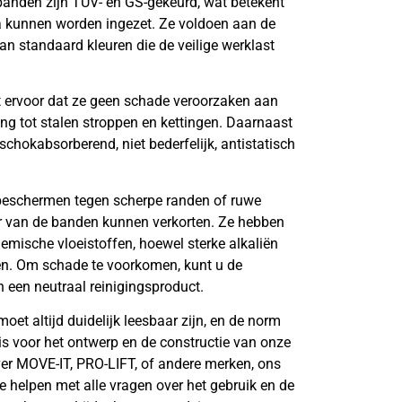
banden zijn TUV- en GS-gekeurd, wat betekent
opa kunnen worden ingezet. Ze voldoen aan de
n standaard kleuren die de veilige werklast
t ervoor dat ze geen schade veroorzaken aan
ling tot stalen stroppen en kettingen. Daarnaast
 schokabsorberend, niet bederfelijk, antistatisch
 beschermen tegen scherpe randen of ruwe
r van de banden kunnen verkorten. Ze hebben
emische vloeistoffen, hoewel sterke alkaliën
en. Om schade te voorkomen, kunt u de
 een neutraal reinigingsproduct.
oet altijd duidelijk leesbaar zijn, en de norm
s voor het ontwerp en de constructie van onze
ver MOVE-IT, PRO-LIFT, of andere merken, ons
 helpen met alle vragen over het gebruik en de