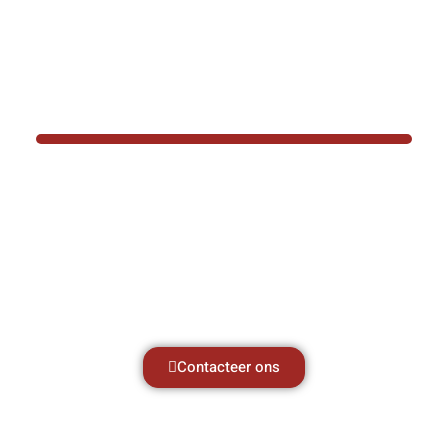
BOTEC HELPT U GRAAG VER
Hef- en hijswerktuigen vereisen kennis van
aken, daarom ondersteunen wij u graag met al 
vragen.
Neem vrijblijvend contact op.
Contacteer ons