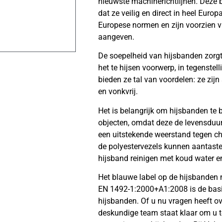
nieuwste machinerichtlijnen. Deze 
dat ze veilig en direct in heel Eur
Europese normen en zijn voorzien va
aangeven.
De soepelheid van hijsbanden zorg
het te hijsen voorwerp, in tegenstel
bieden ze tal van voordelen: ze zijn
en vonkvrij.
Het is belangrijk om hijsbanden te
objecten, omdat deze de levensduu
een uitstekende weerstand tegen ch
de polyestervezels kunnen aantast
hijsband reinigen met koud water en
Het blauwe label op de hijsbanden m
EN 1492-1:2000+A1:2008 is de basi
hijsbanden. Of u nu vragen heeft o
deskundige team staat klaar om u te