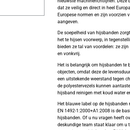
nieuwste machinerichtlijnen. Deze 
dat ze veilig en direct in heel Eur
Europese normen en zijn voorzien va
aangeven.
De soepelheid van hijsbanden zorg
het te hijsen voorwerp, in tegenstel
bieden ze tal van voordelen: ze zijn
en vonkvrij.
Het is belangrijk om hijsbanden te
objecten, omdat deze de levensduu
een uitstekende weerstand tegen ch
de polyestervezels kunnen aantast
hijsband reinigen met koud water en
Het blauwe label op de hijsbanden m
EN 1492-1:2000+A1:2008 is de basi
hijsbanden. Of u nu vragen heeft o
deskundige team staat klaar om u te