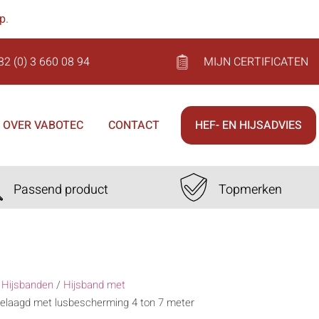
op
.
32 (0) 3 660 08 94
MIJN CERTIFICATEN
OVER VABOTEC
CONTACT
HEF- EN HIJSADVIES
Passend product
Topmerken
/
Hijsbanden
/
Hijsband met
gelaagd met lusbescherming 4 ton 7 meter