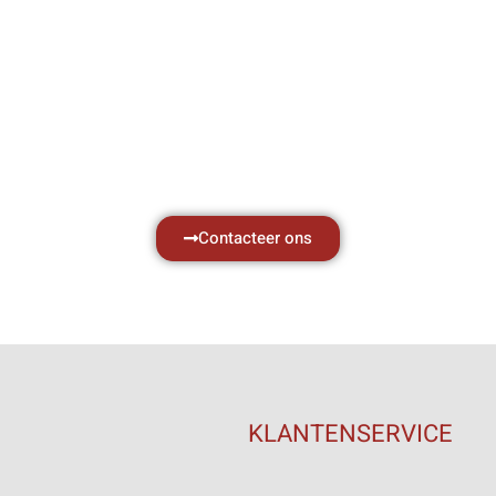
Hef- en hijswerktuigen vereisen kennis van
aken, daarom ondersteunen wij u graag met al 
vragen.
Neem vrijblijvend contact op.
Contacteer ons
KLANTENSERVICE