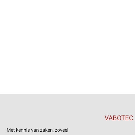
z
VABOTEC
Met kennis van zaken, zoveel