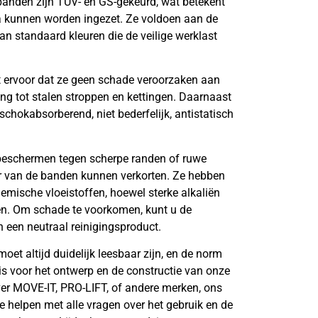
banden zijn TUV- en GS-gekeurd, wat betekent
opa kunnen worden ingezet. Ze voldoen aan de
n standaard kleuren die de veilige werklast
t ervoor dat ze geen schade veroorzaken aan
ling tot stalen stroppen en kettingen. Daarnaast
 schokabsorberend, niet bederfelijk, antistatisch
 beschermen tegen scherpe randen of ruwe
r van de banden kunnen verkorten. Ze hebben
emische vloeistoffen, hoewel sterke alkaliën
en. Om schade te voorkomen, kunt u de
 een neutraal reinigingsproduct.
oet altijd duidelijk leesbaar zijn, en de norm
s voor het ontwerp en de constructie van onze
ver MOVE-IT, PRO-LIFT, of andere merken, ons
 helpen met alle vragen over het gebruik en de