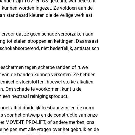
banden zijn TUV- en GS-gekeurd, wat betekent
opa kunnen worden ingezet. Ze voldoen aan de
n standaard kleuren die de veilige werklast
t ervoor dat ze geen schade veroorzaken aan
ling tot stalen stroppen en kettingen. Daarnaast
 schokabsorberend, niet bederfelijk, antistatisch
 beschermen tegen scherpe randen of ruwe
r van de banden kunnen verkorten. Ze hebben
emische vloeistoffen, hoewel sterke alkaliën
en. Om schade te voorkomen, kunt u de
 een neutraal reinigingsproduct.
oet altijd duidelijk leesbaar zijn, en de norm
s voor het ontwerp en de constructie van onze
ver MOVE-IT, PRO-LIFT, of andere merken, ons
 helpen met alle vragen over het gebruik en de