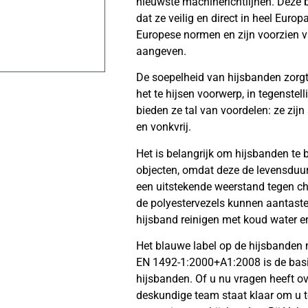
nieuwste machinerichtlijnen. Deze 
dat ze veilig en direct in heel Eur
Europese normen en zijn voorzien va
aangeven.
De soepelheid van hijsbanden zorg
het te hijsen voorwerp, in tegenstel
bieden ze tal van voordelen: ze zijn
en vonkvrij.
Het is belangrijk om hijsbanden te
objecten, omdat deze de levensduu
een uitstekende weerstand tegen ch
de polyestervezels kunnen aantast
hijsband reinigen met koud water en
Het blauwe label op de hijsbanden m
EN 1492-1:2000+A1:2008 is de basi
hijsbanden. Of u nu vragen heeft o
deskundige team staat klaar om u te