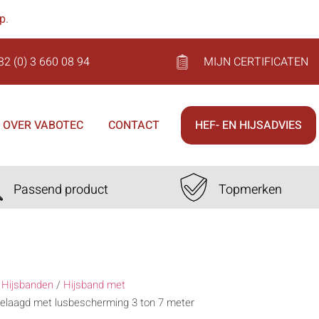
op
.
32 (0) 3 660 08 94
MIJN CERTIFICATEN
OVER VABOTEC
CONTACT
HEF- EN HIJSADVIES
Passend product
Topmerken
/
Hijsbanden
/
Hijsband met
gelaagd met lusbescherming 3 ton 7 meter