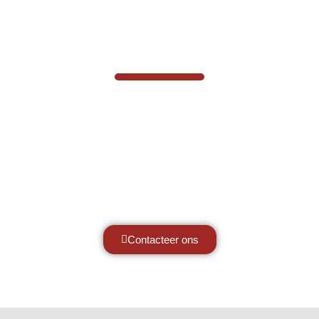
VABOTEC HELPT U GRAAG VERDER
Hef- en hijswerktuigen vereisen kennis
van zaken, daarom ondersteunen wij u
graag met al uw vragen.
Neem vrijblijvend contact op.
Contacteer ons