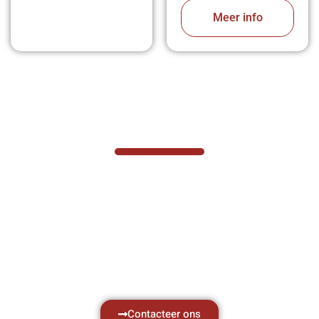
Meer info
VABOTEC HELPT U GRAAG VERDER
Hef- en hijswerktuigen vereisen kennis van
zaken, daarom ondersteunen wij u graag
met al uw vragen.
Neem vrijblijvend contact op.
Contacteer ons