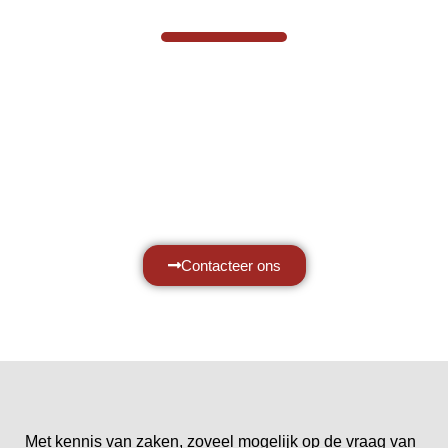
Hef- en hijswerktuigen vereisen kennis
van zaken, daarom ondersteunen wij u
graag met al uw vragen.
Neem vrijblijvend contact op.
Contacteer ons
Met kennis van zaken, zoveel mogelijk op de vraag van