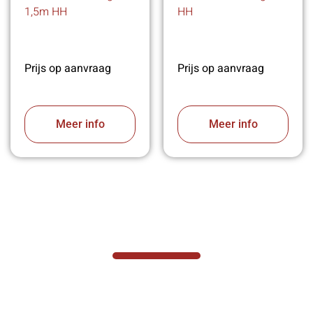
1,5m HH
HH
Prijs op aanvraag
Prijs op aanvraag
Meer info
Meer info
VABOTEC HELPT U GRAAG VERDER
Hef- en hijswerktuigen vereisen kennis van
zaken, daarom ondersteunen wij u graag