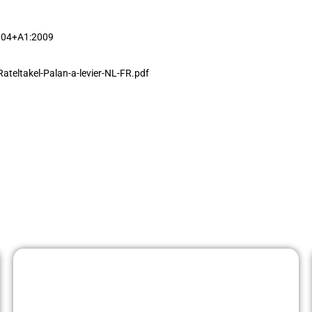
1
004+A1:2009
-Rateltakel-Palan-a-levier-NL-FR.pdf