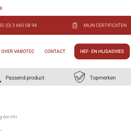
op
.
32 (0) 3 660 08 94
MIJN CERTIFICATEN
OVER VABOTEC
CONTACT
HEF- EN HIJSADVIES
Passend product
Topmerken
kg 6m HH