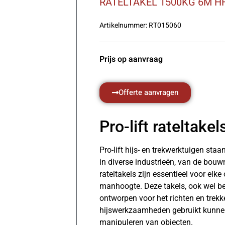
RATELTAKEL 1500KG 6M H
Artikelnummer:
RT015060
Prijs op aanvraag
Offerte aanvragen
Pro-lift rateltakel
Pro-lift hijs- en trekwerktuigen st
in diverse industrieën, van de bouwn
rateltakels zijn essentieel voor e
manhoogte. Deze takels, ook wel beken
ontworpen voor het richten en trek
hijswerkzaamheden gebruikt kunnen 
manipuleren van objecten.