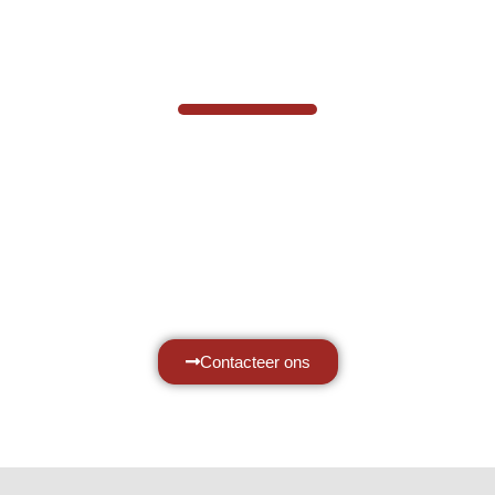
VABOTEC HELPT U GRAAG VERDER
Hef- en hijswerktuigen vereisen kennis
van zaken, daarom ondersteunen wij u
graag met al uw vragen.
Neem vrijblijvend contact op.
Contacteer ons