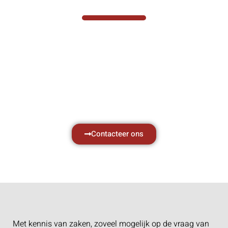
Hef- en hijswerktuigen vereisen kennis van
zaken, daarom ondersteunen wij u graag
met al uw vragen.
Neem vrijblijvend contact op.
Contacteer ons
Met kennis van zaken, zoveel mogelijk op de vraag van