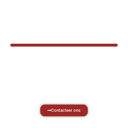
BOTEC HELPT U GRAAG VER
Hef- en hijswerktuigen vereisen kennis van
aken, daarom ondersteunen wij u graag met al 
vragen.
Neem vrijblijvend contact op.
Contacteer ons