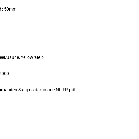
d : 50mm
Geel/Jaune/Yellow/Gelb
:2000
orbanden-Sangles-darrimage-NL-FR.pdf