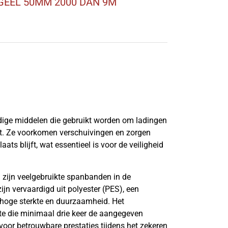
GEEL 50MM 2000 DAN 9M
jdige middelen die gebruikt worden om ladingen
port. Ze voorkomen verschuivingen en zorgen
aats blijft, wat essentieel is voor de veiligheid
zijn veelgebruikte spanbanden in de
jn vervaardigd uit polyester (PES), een
 hoge sterkte en duurzaamheid. Het
te die minimaal drie keer de aangegeven
voor betrouwbare prestaties tijdens het zekeren