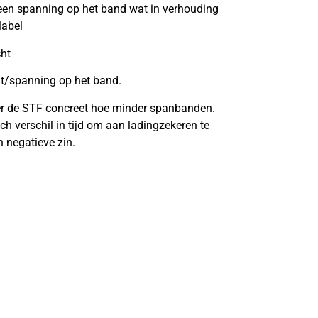
een spanning op het band wat in verhouding
label
ht
ht/spanning op het band.
ger de STF concreet hoe minder spanbanden.
h verschil in tijd om aan ladingzekeren te
n negatieve zin.