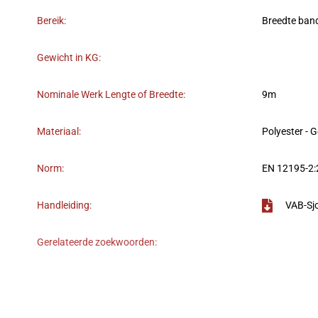
Bereik:
Breedte ban
Gewicht in KG:
Nominale Werk Lengte of Breedte:
9m
Materiaal:
Polyester - 
Norm:
EN 12195-2
Handleiding:
VAB-Sj
Gerelateerde zoekwoorden: