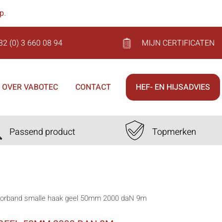
op
.
32 (0) 3 660 08 94
MIJN CERTIFICATEN
OVER VABOTEC
CONTACT
HEF- EN HIJSADVIES
Passend product
Topmerken
jorband smalle haak geel 50mm 2000 daN 9m