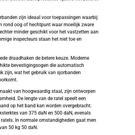
rbanden zijn ideaal voor toepassingen waarbij
n rond oog of hechtpunt waar moeilijk zware
echter minder geschikt voor het vastzetten aan
ige inspecteurs staan het niet toe en
brede draadhaken de betere keuze. Moderne
schikte bevestigingsogen die automatisch
ik zijn, wat het gebruik van sjorbanden
voorkomt.
maakt van hoogwaardig staal, zijn ontworpen
mheid. De lengte van de ratel speelt een
e hand op het band kan worden overgebracht.
ksterktes van 375 daN en 500 daN, evenals
e ratels. In normale omstandigheden gaat men
t van 50 kg 50 daN.