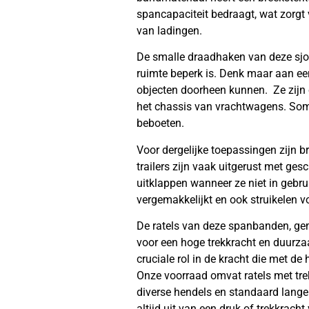
spancapaciteit bedraagt, wat zorgt 
van ladingen.
De smalle draadhaken van deze sjo
ruimte beperk is. Denk maar aan ee
objecten doorheen kunnen. Ze zijn 
het chassis van vrachtwagens. Somm
beboeten.
Voor dergelijke toepassingen zijn 
trailers zijn vaak uitgerust met ge
uitklappen wanneer ze niet in gebru
vergemakkelijkt en ook struikelen 
De ratels van deze spanbanden, ge
voor een hoge trekkracht en duurzaa
cruciale rol in de kracht die met d
Onze voorraad omvat ratels met tre
diverse hendels en standaard lang
altijd uit van een druk of trekkrach