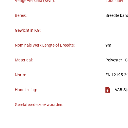
Veilige werklast (SWL):
2000 daN
Bereik:
Breedte ban
Gewicht in KG:
Nominale Werk Lengte of Breedte:
9m
Materiaal:
Polyester - 
Norm:
EN 12195-2
Handleiding:
VAB-Sj
Gerelateerde zoekwoorden: