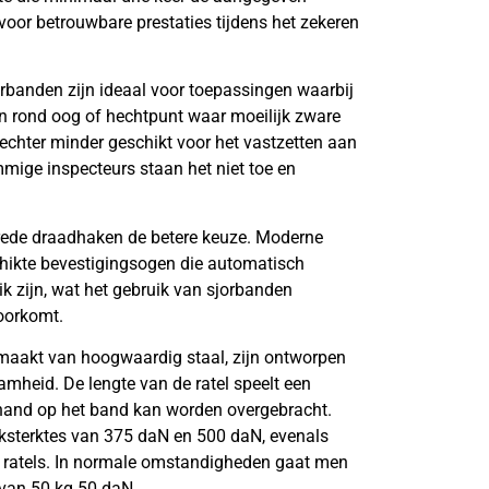
voor betrouwbare prestaties tijdens het zekeren
rbanden zijn ideaal voor toepassingen waarbij
n rond oog of hechtpunt waar moeilijk zware
echter minder geschikt voor het vastzetten aan
ige inspecteurs staan het niet toe en
brede draadhaken de betere keuze. Moderne
schikte bevestigingsogen die automatisch
ik zijn, wat het gebruik van sjorbanden
voorkomt.
maakt van hoogwaardig staal, zijn ontworpen
mheid. De lengte van de ratel speelt een
e hand op het band kan worden overgebracht.
ksterktes van 375 daN en 500 daN, evenals
e ratels. In normale omstandigheden gaat men
t van 50 kg 50 daN.