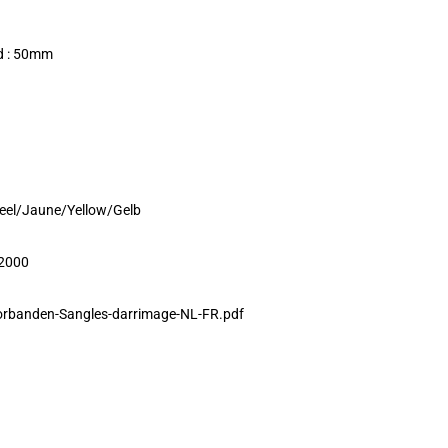
d : 50mm
Geel/Jaune/Yellow/Gelb
:2000
orbanden-Sangles-darrimage-NL-FR.pdf