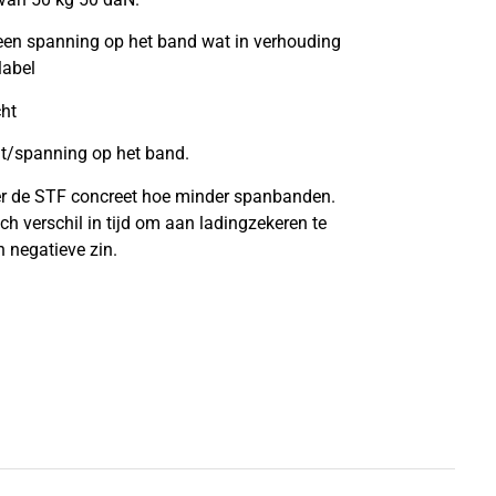
een spanning op het band wat in verhouding
label
ht
ht/spanning op het band.
ger de STF concreet hoe minder spanbanden.
h verschil in tijd om aan ladingzekeren te
n negatieve zin.