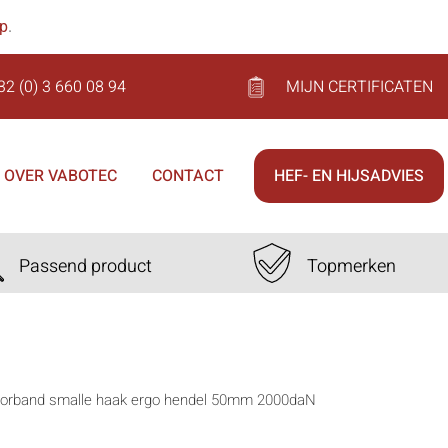
op
.
32 (0) 3 660 08 94
MIJN CERTIFICATEN
OVER VABOTEC
CONTACT
HEF- EN HIJSADVIES
Passend product
Topmerken
jorband smalle haak ergo hendel 50mm 2000daN