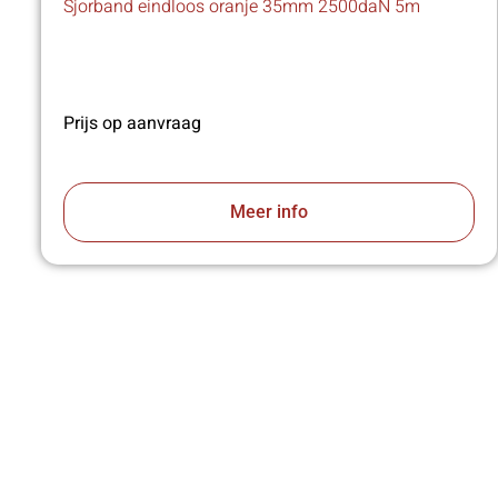
Sjorband eindloos oranje 35mm 2500daN 5m
Prijs op aanvraag
Meer info
VA