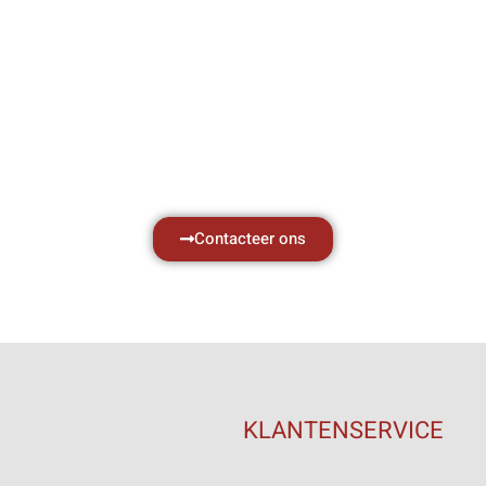
Hef- en hijswerktuigen vereisen kennis van
aken, daarom ondersteunen wij u graag met al 
vragen.
Neem vrijblijvend contact op.
Contacteer ons
KLANTENSERVICE