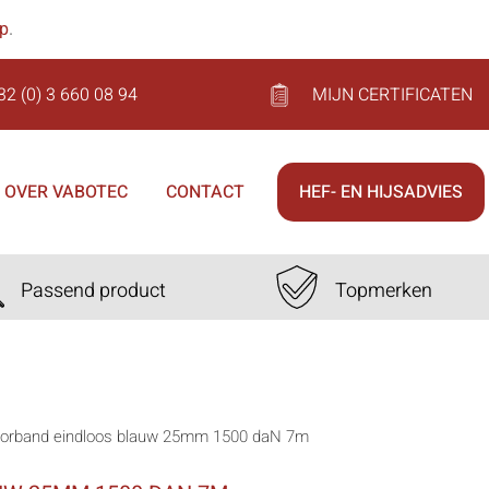
op
.
32 (0) 3 660 08 94
MIJN CERTIFICATEN
OVER VABOTEC
CONTACT
HEF- EN HIJSADVIES
Passend product
Topmerken
jorband eindloos blauw 25mm 1500 daN 7m