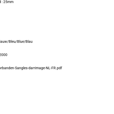
d : 25mm
Blauw/Bleu/Blue/Blau
:2000
orbanden-Sangles-darrimage-NL-FR.pdf