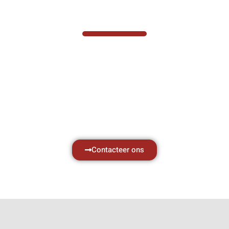
VABOTEC HELPT U GRAAG VERDER
Hef- en hijswerktuigen vereisen kennis van
zaken, daarom ondersteunen wij u graag
met al uw vragen.
Neem vrijblijvend contact op.
Contacteer ons