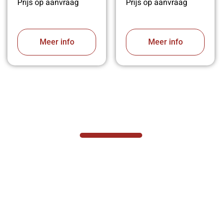
Prijs op aanvraag
Prijs op aanvraag
Meer info
Meer info
VABOTEC HELPT U GRAAG VERDER
Hef- en hijswerktuigen vereisen kennis van
zaken, daarom ondersteunen wij u graag
met al uw vragen.
Neem vrijblijvend contact op.