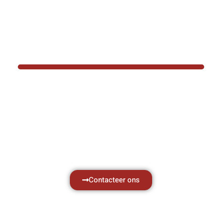
BOTEC HELPT U GRAAG VER
Hef- en hijswerktuigen vereisen kennis van
aken, daarom ondersteunen wij u graag met al 
vragen.
Neem vrijblijvend contact op.
Contacteer ons