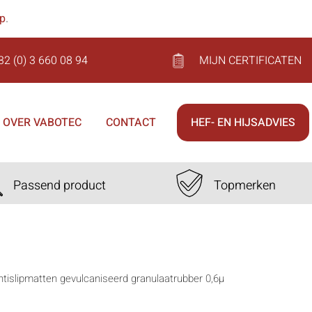
op
.
32 (0) 3 660 08 94
MIJN CERTIFICATEN
OVER VABOTEC
CONTACT
HEF- EN HIJSADVIES
Passend product
Topmerken
ntislipmatten gevulcaniseerd granulaatrubber 0,6µ