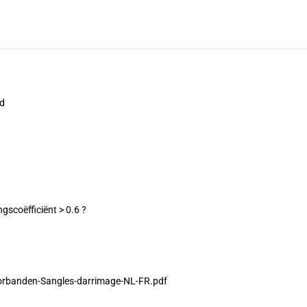
d
ngscoëfficiënt > 0.6 ?
orbanden-Sangles-darrimage-NL-FR.pdf