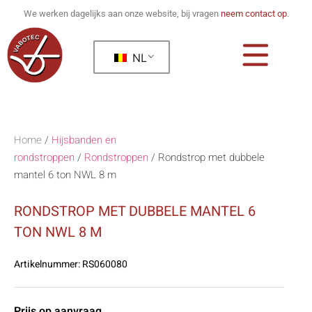
We werken dagelijks aan onze website, bij vragen
neem contact op
.
NL
Home
/
Hijsbanden en
rondstroppen
/
Rondstroppen
/
Rondstrop met dubbele
mantel 6 ton NWL 8 m
RONDSTROP MET DUBBELE MANTEL 6
TON NWL 8 M
Artikelnummer:
RS060080
Prijs op aanvraag