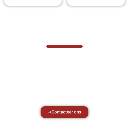
VABOTEC HELPT U GRAAG VERDER
Hef- en hijswerktuigen vereisen kennis van
zaken, daarom ondersteunen wij u graag
met al uw vragen.
Neem vrijblijvend contact op.
Contacteer ons