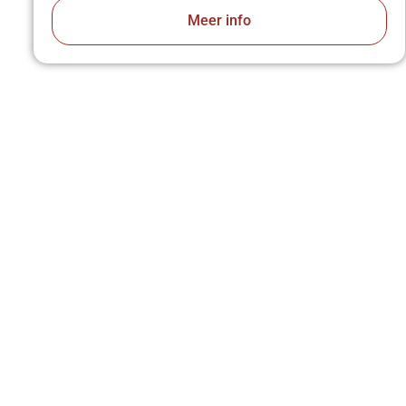
Meer info
VA
z