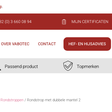
op
.
32 (0) 3 660 08 94
MIJN CERTIFICATEN
OVER VABOTEC
CONTACT
HEF- EN HIJSADVIES
Passend product
Topmerken
/
Rondstroppen
/
Rondstrop met dubbele mantel 2