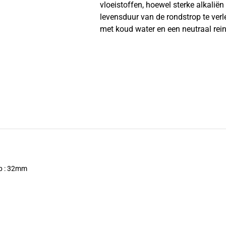
vloeistoffen, hoewel sterke alkalië
levensduur van de rondstrop te ver
met koud water en een neutraal rei
op : 32mm