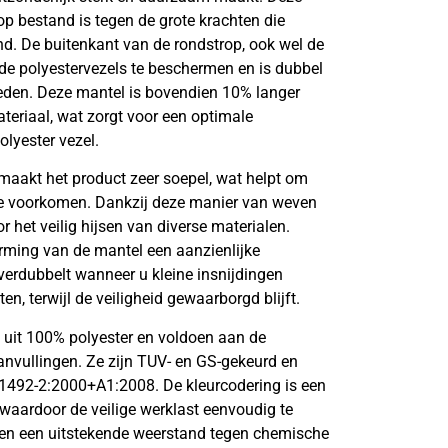
op bestand is tegen de grote krachten die
nd. De buitenkant van de rondstrop, ook wel de
e polyestervezels te beschermen en is dubbel
ieden. Deze mantel is bovendien 10% langer
teriaal, wat zorgt voor een optimale
lyester vezel.
aakt het product zeer soepel, wat helpt om
e voorkomen. Dankzij deze manier van weven
r het veilig hijsen van diverse materialen.
rming van de mantel een aanzienlijke
verdubbelt wanneer u kleine insnijdingen
n, terwijl de veiligheid gewaarborgd blijft.
 uit 100% polyester en voldoen aan de
anvullingen. Ze zijn TUV- en GS-gekeurd en
1492-2:2000+A1:2008. De kleurcodering is een
waardoor de veilige werklast eenvoudig te
ben een uitstekende weerstand tegen chemische