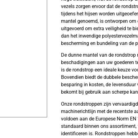
vezels zorgen ervoor dat de rondstr
tijdens het hijsen worden uitgeoefe
mantel genoemd, is ontworpen om d
uitgevoerd om extra veiligheid te b
dan het inwendige polyestervezelma
bescherming en bundeling van de po
De dunne mantel van de rondstrop m
beschadigingen aan uw goederen t
is de rondstrop een ideale keuze voo
Bovendien biedt de dubbele besche
besparing in kosten, de levensduur 
bekomt bij gebruik aan scherpe kante
Onze rondstroppen zijn vervaardigd
machinerichtlijn met de recentste a
voldoen aan de Europese Norm EN 
standaard binnen ons assortiment, 
identificeren is. Rondstroppen heb