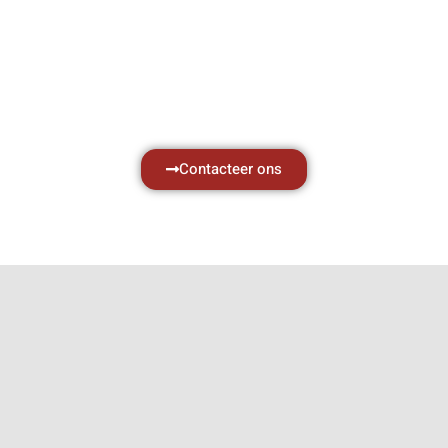
zaken, daarom ondersteunen wij u graag
met al uw vragen.
Neem vrijblijvend contact op.
Contacteer ons