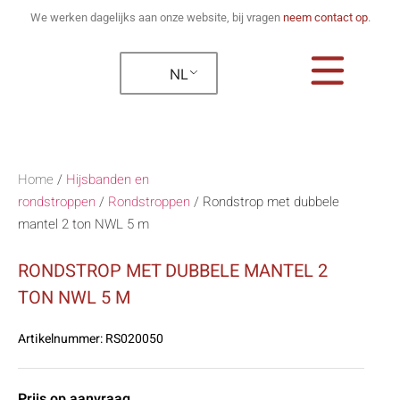
We werken dagelijks aan onze website, bij vragen
neem contact op
.
NL
Home
/
Hijsbanden en
rondstroppen
/
Rondstroppen
/
Rondstrop met dubbele
mantel 2 ton NWL 5 m
RONDSTROP MET DUBBELE MANTEL 2
TON NWL 5 M
Artikelnummer:
RS020050
Prijs op aanvraag