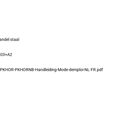
andel staal
003+A2
ft-PKHOR-PKHORNB-Handleiding-Mode-demploi-NL-FR.pdf