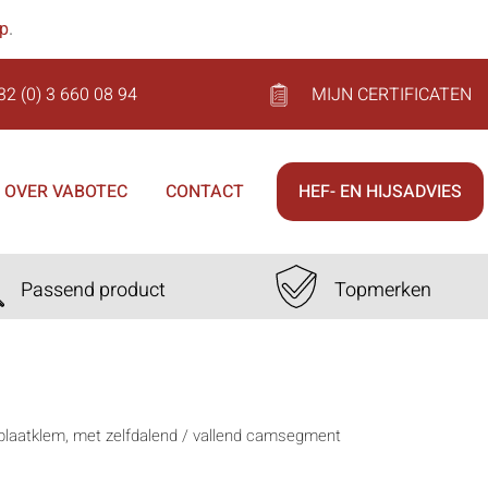
op
.
32 (0) 3 660 08 94
MIJN CERTIFICATEN
OVER VABOTEC
CONTACT
HEF- EN HIJSADVIES
Passend product
Topmerken
 plaatklem, met zelfdalend / vallend camsegment