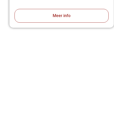
Meer info
VA
z