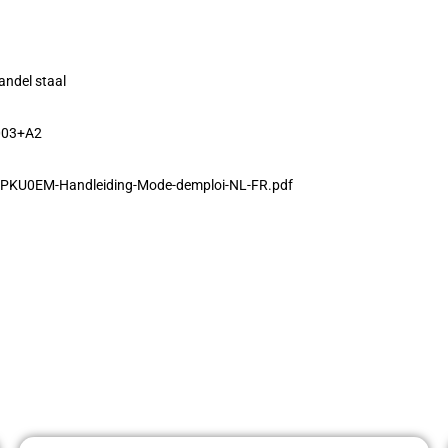
andel staal
003+A2
ft-PKU0EM-Handleiding-Mode-demploi-NL-FR.pdf