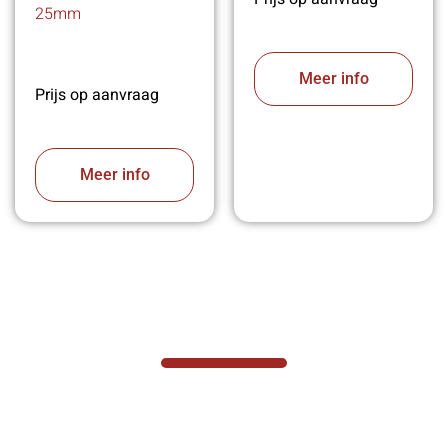
25mm
Meer info
Prijs op aanvraag
Meer info
VABOTEC HELPT U GRAAG VERDER
Hef- en hijswerktuigen vereisen kennis van
zaken, daarom ondersteunen wij u graag