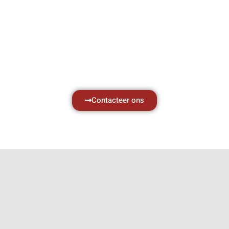
Hef- en hijswerktuigen vereisen kennis van
zaken, daarom ondersteunen wij u graag
met al uw vragen.
Neem vrijblijvend contact op.
Contacteer ons