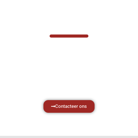
VABOTEC HELPT U GRAAG VERDER
Hef- en hijswerktuigen vereisen kennis van
zaken, daarom ondersteunen wij u graag
met al uw vragen.
Neem vrijblijvend contact op.
Contacteer ons