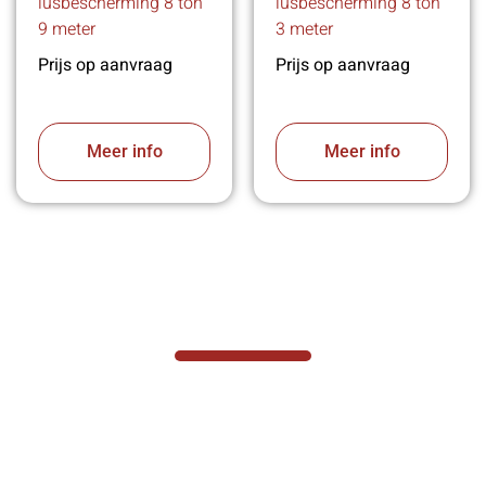
lusbescherming 8 ton
lusbescherming 8 ton
9 meter
3 meter
Prijs op aanvraag
Prijs op aanvraag
Meer info
Meer info
VABOTEC HELPT U GRAAG VERDER
Hef- en hijswerktuigen vereisen kennis van
zaken, daarom ondersteunen wij u graag
met al uw vragen.