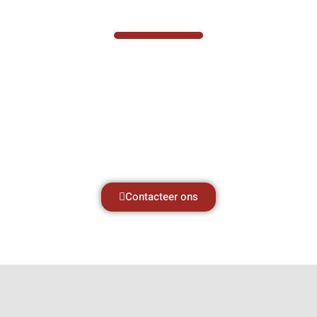
VABOTEC HELPT U GRAAG VERDER
Hef- en hijswerktuigen vereisen kennis van
zaken, daarom ondersteunen wij u graag
met al uw vragen.
Neem vrijblijvend contact op.
Contacteer ons