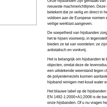
Onze hijsbanden zijn gemaakt van
nieuwste machinerichtlijnen. Deze
betekent dat ze veilig en direct in
voldoen aan de Europese normen en
veilige werklast aangeven.
De soepelheid van hijsbanden zorg
het te hijsen voorwerp, in tegenstel
bieden ze tal van voordelen: ze zij
antistatisch en vonkvrij.
Het is belangrijk om hijsbanden t
objecten, omdat deze de levensdu
een uitstekende weerstand tegen ch
de polyestervezels kunnen aantast
hijsband reinigen met koud water e
Het blauwe label op de hijsbanden m
EN 1492-1:2000+A1:2008 is de basi
onze hijsbanden. Of u nu vragen h