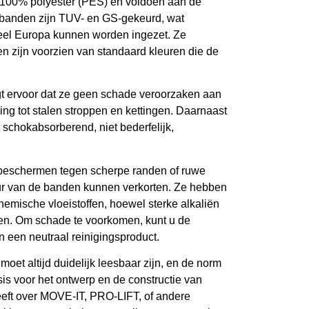
 100% polyester (PES) en voldoen aan de
 banden zijn TUV- en GS-gekeurd, wat
 heel Europa kunnen worden ingezet. Ze
 zijn voorzien van standaard kleuren die de
t ervoor dat ze geen schade veroorzaken aan
ling tot stalen stroppen en kettingen. Daarnaast
n schokabsorberend, niet bederfelijk,
e beschermen tegen scherpe randen of ruwe
ur van de banden kunnen verkorten. Ze hebben
emische vloeistoffen, hoewel sterke alkaliën
en. Om schade te voorkomen, kunt u de
n een neutraal reinigingsproduct.
oet altijd duidelijk leesbaar zijn, en de norm
s voor het ontwerp en de constructie van
eeft over MOVE-IT, PRO-LIFT, of andere