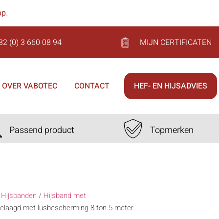
op
.
32 (0) 3 660 08 94
MIJN CERTIFICATEN
OVER VABOTEC
CONTACT
HEF- EN HIJSADVIES
Passend product
Topmerken
/
Hijsbanden
/
Hijsband met
gelaagd met lusbescherming 8 ton 5 meter