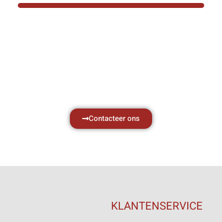
Hef- en hijswerktuigen vereisen kennis van
aken, daarom ondersteunen wij u graag met al 
vragen.
Neem vrijblijvend contact op.
Contacteer ons
KLANTENSERVICE