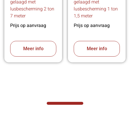
gelaagd met
gelaagd met
lusbescherming 2 ton
lusbescherming 1 ton
7 meter
1,5 meter
Prijs op aanvraag
Prijs op aanvraag
Meer info
Meer info
VABOTEC HELPT U GRAAG VERDER
Hef- en hijswerktuigen vereisen kennis van
zaken, daarom ondersteunen wij u graag